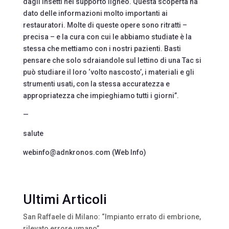
dagli insetti nel supporto ligneo. Questa scoperta ha
dato delle informazioni molto importanti ai
restauratori. Molte di queste opere sono ritratti –
precisa – e la cura con cui le abbiamo studiate è la
stessa che mettiamo con i nostri pazienti. Basti
pensare che solo sdraiandole sul lettino di una Tac si
può studiare il loro ‘volto nascosto’, i materiali e gli
strumenti usati, con la stessa accuratezza e
appropriatezza che impieghiamo tutti i giorni”.
—
salute
webinfo@adnkronos.com (Web Info)
Ultimi Articoli
San Raffaele di Milano: “Impianto errato di embrione,
rilevato errore umano”