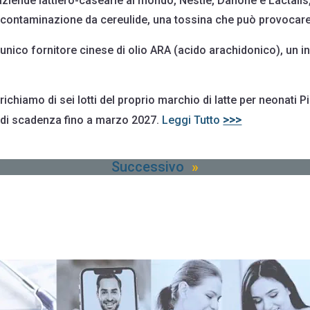
aziende lattiero-casearie al mondo, Nestlé, Danone e Lactalis,
a contaminazione da cereulide, una tossina che può provocare
unico fornitore cinese di olio ARA (acido arachidonico), un i
ichiamo di sei lotti del proprio marchio di latte per neonati Picot
>>>
 di scadenza fino a marzo 2027.
Leggi Tutto
Successivo
»