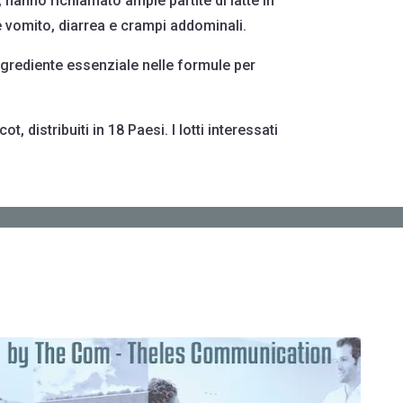
 hanno richiamato ampie partite di latte in
 vomito, diarrea e crampi addominali.
ngrediente essenziale nelle formule per
, distribuiti in 18 Paesi. I lotti interessati