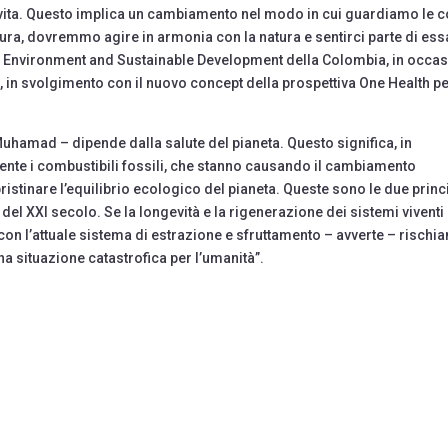
la vita. Questo implica un cambiamento nel modo in cui guardiamo le 
tura, dovremmo agire in armonia con la natura e sentirci parte di ess
 Environment and Sustainable Development della Colombia, in occa
, in svolgimento con il nuovo concept della prospettiva One Health p
Muhamad – dipende dalla salute del pianeta. Questo significa, in
nte i combustibili fossili, che stanno causando il cambiamento
pristinare l’equilibrio ecologico del pianeta. Queste sono le due princ
del XXI secolo. Se la longevità e la rigenerazione dei sistemi viventi
on l’attuale sistema di estrazione e sfruttamento – avverte – rischi
na situazione catastrofica per l’umanità”.