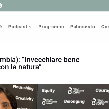
è
Podcast
Programmi
Palinsesto
Com
bia): “Invecchiare bene
on la natura”