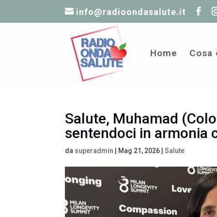
info@radioondasalute.it
Home
Cosa 
Salute, Muhamad (Colom
sentendoci in armonia c
da
superadmin
|
Mag 21, 2026
|
Salute