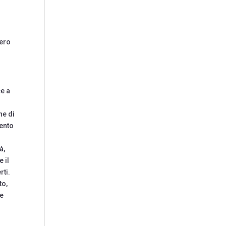
.
n
vero
ce a
he di
mento
à,
 il
rti.
to,
ne