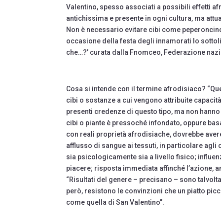
Valentino, spesso associati a possibili effetti a
antichissima e presente in ogni cultura, ma at
Non è necessario evitare cibi come peperoncino 
occasione della festa degli innamorati lo sottol
che…?’ curata dalla Fnomceo, Federazione nazion
Cosa si intende con il termine afrodisiaco? “Que
cibi o sostanze a cui vengono attribuite capacità
presenti credenze di questo tipo, ma non hanno 
cibi o piante è pressoché infondato, oppure bas
con reali proprietà afrodisiache, dovrebbe ave
afflusso di sangue ai tessuti, in particolare agli
sia psicologicamente sia a livello fisico; influe
piacere; risposta immediata affinché l’azione, 
“Risultati del genere – precisano – sono talvolta
però, resistono le convinzioni che un piatto pic
come quella di San Valentino”.