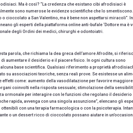
frodisiaci. Ma è così? “La credenza che esistano cibi afrodisiaci è
tualmente sono numerose le evidenze scientifiche che lo smentiscono
o cioccolato a San Valentino, ma è bene non aspettarsi miracoli”. I
ineano gli esperti della piattaforma online anti-bufale ‘Dottore ma è 
ale degli Ordini dei medici, chirurghi e odontoiatri.
sta parola, che richiama la dea greca dell’amore Afrodite, si riferis
 di aumentare il desiderio e il piacere fisico. In ogni cultura sono
alcuna base scientifica. Qualsiasi riferimento a proprietà afrodisiac
ato su associazioni teoriche, senza reali prove. Se esistesse un ali
re effetti come: aumento della vasodilatazione per favorire maggiore
 organi coinvolti nella risposta sessuale; stimolazione della sensibilit
nza ormonale per interagire con le funzioni che regolano il desiderio e
anche rapida, avvenga con una singola assunzione”, elencano gli espe
 ottenibili con una terapia farmacologica o con la psicoterapia. Intan
cante o un dessert ricco di cioccolato possano aiutare in un’occasio