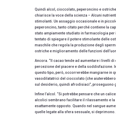
Quindi alcol, cioccolato, peperoncino e ostrich
chiarisce la voce della scienza – Alcuni nutrien
stimolanti. Un assaggio occasionale e in piccole 
peperoncino, tanto citato perché contiene la cap
stato ampiamente studiato in farmacologia per i 
tentato di spiegare il potere stimolante delle ost
maschile che regola la produzione degli sperma
ostriche e miglioramento delle funzioni dell’u
Ancora. “Il cacao tende ad aumentare i livelli d
percezione del piacere e della soddisfazione. I
questo tipo, però, occorrerebbe mangiarne in qua
vasodilatatrici del cioccolato (che aiuterebbero l
sul desiderio, quindi afrodisiaci”, proseguono gl
Infine l’alcol. “Si potrebbe pensare che un calice
alcolici sembrano facilitare il rilassamento e la 
esattamente opposto. Quando nel sangue aument
quelle legate alla sfera sessuale, si deprimono.