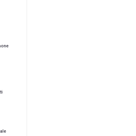
o
rmone
a
ti
vale