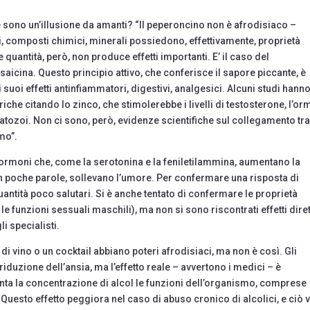
e sono un’illusione da amanti? “Il peperoncino non è afrodisiaco –
ti, composti chimici, minerali possiedono, effettivamente, proprietà
quantità, però, non produce effetti importanti. E’ il caso del
saicina. Questo principio attivo, che conferisce il sapore piccante, è
suoi effetti antinfiammatori, digestivi, analgesici. Alcuni studi hann
riche citando lo zinco, che stimolerebbe i livelli di testosterone, l’o
tozoi. Non ci sono, però, evidenze scientifiche sul collegamento tr
omo”.
i ormoni che, come la serotonina e la feniletilammina, aumentano la
n poche parole, sollevano l’umore. Per confermare una risposta di
ntità poco salutari. Si è anche tentato di confermare le proprietà
e funzioni sessuali maschili), ma non si sono riscontrati effetti diret
i specialisti.
 di vino o un cocktail abbiano poteri afrodisiaci, ma non è così. Gli
riduzione dell’ansia, ma l’effetto reale – avvertono i medici – è
a la concentrazione di alcol le funzioni dell’organismo, comprese
 Questo effetto peggiora nel caso di abuso cronico di alcolici, e ciò 