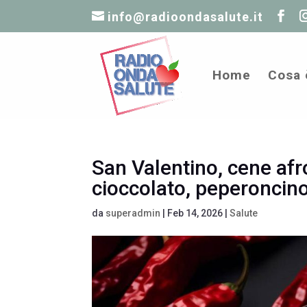
info@radioondasalute.it
Home
Cosa 
San Valentino, cene afr
cioccolato, peperoncino
da
superadmin
|
Feb 14, 2026
|
Salute