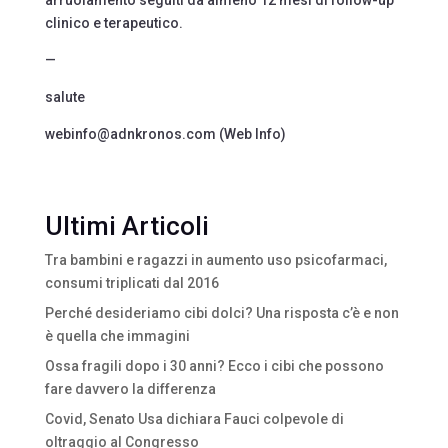
arruolamento seguiti da almeno 12 mesi di follow-up
clinico e terapeutico.
—
salute
webinfo@adnkronos.com (Web Info)
Ultimi Articoli
Tra bambini e ragazzi in aumento uso psicofarmaci,
consumi triplicati dal 2016
Perché desideriamo cibi dolci? Una risposta c’è e non
è quella che immagini
Ossa fragili dopo i 30 anni? Ecco i cibi che possono
fare davvero la differenza
Covid, Senato Usa dichiara Fauci colpevole di
oltraggio al Congresso