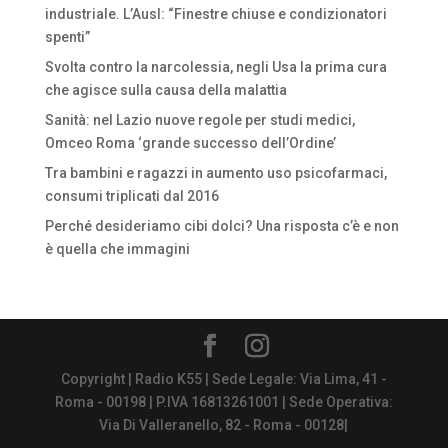
industriale. L’Ausl: “Finestre chiuse e condizionatori
spenti”
Svolta contro la narcolessia, negli Usa la prima cura
che agisce sulla causa della malattia
Sanità: nel Lazio nuove regole per studi medici,
Omceo Roma ‘grande successo dell’Ordine’
Tra bambini e ragazzi in aumento uso psicofarmaci,
consumi triplicati dal 2016
Perché desideriamo cibi dolci? Una risposta c’è e non
è quella che immagini
Copyright | Radio K55 | Sede Legale: Via Lima, 41 -
Roma - 00198 | P.IVA 16813261001 | Sede Operativa:
Via Di Valleranello, 82 - Roma - 00128|