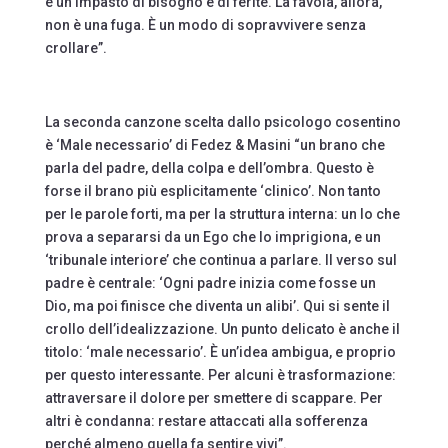
è un impasto di bisogno e di ferite. La favola, allora,
non è una fuga. È un modo di sopravvivere senza
crollare”.
La seconda canzone scelta dallo psicologo cosentino
è ‘Male necessario’ di Fedez & Masini “un brano che
parla del padre, della colpa e dell’ombra. Questo è
forse il brano più esplicitamente ‘clinico’. Non tanto
per le parole forti, ma per la struttura interna: un Io che
prova a separarsi da un Ego che lo imprigiona, e un
‘tribunale interiore’ che continua a parlare. Il verso sul
padre è centrale: ‘Ogni padre inizia come fosse un
Dio, ma poi finisce che diventa un alibi’. Qui si sente il
crollo dell’idealizzazione. Un punto delicato è anche il
titolo: ‘male necessario’. È un’idea ambigua, e proprio
per questo interessante. Per alcuni è trasformazione:
attraversare il dolore per smettere di scappare. Per
altri è condanna: restare attaccati alla sofferenza
perché almeno quella fa sentire vivi”.