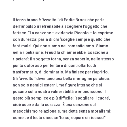
Il terzo brano è ‘Avvoltoi’ di Eddie Brock che parla
dell’impulso irrefrenabile a scegliere l’oggetto che
ferisce. “La canzone – evidenzia Piccolo – lo esprime
con durezza: parla di chi ‘sceglie sempre quello che
farà male’. Qui non siamo nel romanticismo. Siamo
nella ripetizione. Freud la chiamerebbe ‘coazione a
ripetere’: il soggetto torna, senza saperlo, nello stesso
punto doloroso per tentare di controllarlo, di
trasformarlo, di dominarlo. Ma finisce per riaprirlo.
Gli ‘avvoltoi’ diventano una bella immagine psichica:
non solo nemici esterni, ma figure interne che si
posano sulla nostra vulnerabilità e impediscono il
gesto più semplice e più difficile: ‘spogliare il cuore’,
cioè uscire dalla corazza. È una canzone sul
masochismo relazionale, ma detta senza moralismi:
come se il testo dicesse ‘lo so, eppure ci ricasco’”.