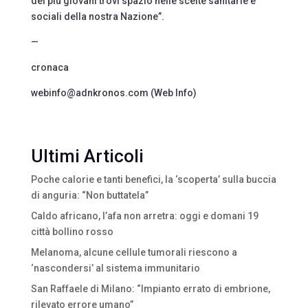
dei più giovani trovi spazio nelle scelte sanitarie e
sociali della nostra Nazione”.
—
cronaca
webinfo@adnkronos.com (Web Info)
Ultimi Articoli
Poche calorie e tanti benefici, la ‘scoperta’ sulla buccia
di anguria: “Non buttatela”
Caldo africano, l’afa non arretra: oggi e domani 19
città bollino rosso
Melanoma, alcune cellule tumorali riescono a
‘nascondersi’ al sistema immunitario
San Raffaele di Milano: “Impianto errato di embrione,
rilevato errore umano”