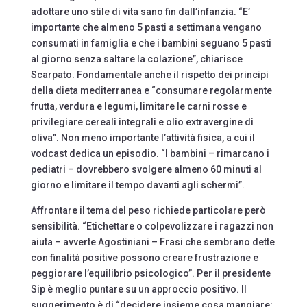
adottare uno stile di vita sano fin dall’infanzia. “E’
importante che almeno 5 pasti a settimana vengano
consumati in famiglia e che i bambini seguano 5 pasti
al giorno senza saltare la colazione”, chiarisce
Scarpato. Fondamentale anche il rispetto dei principi
della dieta mediterranea e “consumare regolarmente
frutta, verdura e legumi, limitare le carni rosse e
privilegiare cereali integrali e olio extravergine di
oliva”. Non meno importante l’attività fisica, a cui il
vodcast dedica un episodio. “I bambini – rimarcano i
pediatri – dovrebbero svolgere almeno 60 minuti al
giorno e limitare il tempo davanti agli schermi”.
Affrontare il tema del peso richiede particolare però
sensibilità. “Etichettare o colpevolizzare i ragazzi non
aiuta – avverte Agostiniani – Frasi che sembrano dette
con finalità positive possono creare frustrazione e
peggiorare l’equilibrio psicologico”. Per il presidente
Sip è meglio puntare su un approccio positivo. Il
suggerimento è di “decidere insieme cosa mangiare: