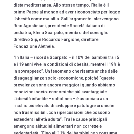
dieta mediterranea. Allo stesso tempo, l’Italia è il
primo Paese al mondo ad aver riconosciuto per legge
l’obesità come malattia. Sull’argomento intervengono
Rino Agostiniani, presidente Società italiana di
pediatria; Elena Scarpato, membro del consiglio
direttivo Sip, e Riccardo Fargione, direttore
Fondazione Aletheia.
“In Italia – ricorda Scarpato – il 10% dei bambini tra i 5
e i 19 anni vive in condizioni di obesità, mentre il 19% è
in sovrappeso”. Un fenomeno che risente anche delle
disuguaglianze socio-economiche, poiché “queste
prevalenze sono ancora maggiori quando abbiamo
condizioni socio-economiche più svantaggiate.
L’obesità infantile – sottolinea – è associata a un
rischio più elevato di sviluppare patologie croniche
non trasmissibili, con ripercussioni che possono
estendersi all’età adulta”. Tra le cause principali
emergono abitudini alimentari non corrette e
sedentarietà. “Fino all’11% dei bambini non consuma