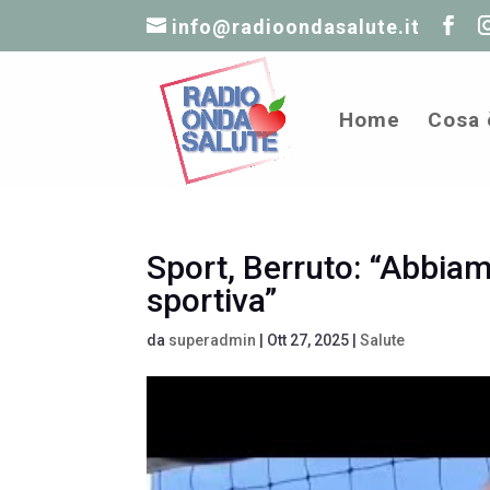
info@radioondasalute.it
Home
Cosa 
Sport, Berruto: “Abbiam
sportiva”
da
superadmin
|
Ott 27, 2025
|
Salute