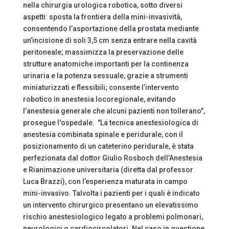
nella chirurgia urologica robotica, sotto diversi
aspetti: sposta la frontiera della mini-invasività,
consentendo l’asportazione della prostata mediante
un’incisione di soli 3,5 cm senza entrare nella cavità
peritoneale; massimizza la preservazione delle
strutture anatomiche importanti per la continenza
urinaria e la potenza sessuale, grazie a strumenti
miniaturizzati e flessibili; consente l’intervento
robotico in anestesia locoregionale, evitando
l’anestesia generale che alcuni pazienti non tollerano",
prosegue l'ospedale. "La tecnica anestesiologica di
anestesia combinata spinale e peridurale, con il
posizionamento di un cateterino peridurale, è stata
perfezionata dal dottor Giulio Rosboch dell’Anestesia
e Rianimazione universitaria (diretta dal professor
Luca Brazzi), con l’esperienza maturata in campo
mini-invasivo. Talvolta i pazienti per i quali è indicato
un intervento chirurgico presentano un elevatissimo
rischio anestesiologico legato a problemi polmonari,
neurologici o cardiocircolatori. Nel caso in questione,