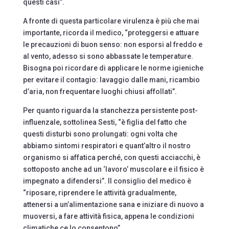
questi casi”.
A fronte di questa particolare virulenza è più che mai
importante, ricorda il medico, “proteggersi e attuare
le precauzioni di buon senso: non esporsi al freddo e
al vento, adesso si sono abbassate le temperature.
Bisogna poi ricordare di applicare le norme igieniche
per evitare il contagio: lavaggio dalle mani, ricambio
d’aria, non frequentare luoghi chiusi affollati”.
Per quanto riguarda la stanchezza persistente post-
influenzale, sottolinea Sesti, “è figlia del fatto che
questi disturbi sono prolungati: ogni volta che
abbiamo sintomi respiratori e quant’altro il nostro
organismo si affatica perché, con questi acciacchi, è
sottoposto anche ad un ‘lavoro’ muscolare e il fisico è
impegnato a difendersi”. Il consiglio del medico è
“riposare, riprendere le attività gradualmente,
attenersi a un’alimentazione sana e iniziare di nuovo a
muoversi, a fare attività fisica, appena le condizioni
climatiche ce lo consentono”.