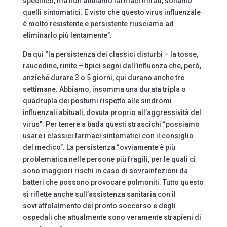
specifico, ma non abbiamo farmaci mirati, soltanto
quelli sintomatici. E visto che questo virus influenzale
è molto resistente e persistente riusciamo ad
eliminarlo più lentamente”.
Da qui “la persistenza dei classici disturbi – la tosse,
raucedine, rinite – tipici segni dell’influenza che, però,
anziché durare 3 o 5 giorni, qui durano anche tre
settimane. Abbiamo, insomma una durata tripla o
quadrupla dei postumi rispetto alle sindromi
influenzali abituali, dovuta proprio all’aggressività del
virus”. Per tenere a bada questi strascichi “possiamo
usare i classici farmaci sintomatici con il consiglio
del medico”. La persistenza “ovviamente è più
problematica nelle persone più fragili, per le quali ci
sono maggiori rischi in caso di sovrainfezioni da
batteri che possono provocare polmoniti. Tutto questo
si riflette anche sull’assistenza sanitaria con il
sovraffolalmento dei pronto soccorso e degli
ospedali che attualmente sono veramente strapieni di