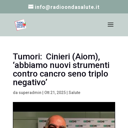
info@radioondasalute.it
Tumori: Cinieri (Aiom),
‘abbiamo nuovi strumenti
contro cancro seno triplo
negativo’
da
superadmin
|
Ott 21, 2025
|
Salute