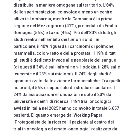
distribuita in maniera omogena sul territorio. L’84%
delle sperimentazioni coinvolge almeno un centro
attivo in Lombardia, mentre la Campania è la prima
regione del Mezzogiorno (41%), preceduta da Emilia
Romagna (56%) e Lazio (46%). Più dell’80% di tutti gli
studi rientra nell’ambito dei tumori solidi: in
particolare, il 40% riguarda i carcinomi di polmone,
mammella, colon-retto e della prostata. Il 19% di tutti
gli studi è dedicato invece alle neoplasie del sangue
(di questi il 34% è sui linfomi non-Hodgkin, il 28% sulle
leucemie e il 23% sui mielomi). Il 74% degli studi è
sponsorizzato dalle aziende farmaceutiche. Tra quelli
no profit, il 56% è supportato da strutture sanitarie, il
24% da associazioni e fondazioni e solo il 20% da
università e centri di ricerca. I 184 trial oncologici
avviati in Italia nel 2025 hanno coinvolto in totale 6.657
pazienti. E’ quanto emerge dal Working Paper
‘Protagonista della ricerca. Il paziente al centro dei
trial in oncologia ed emato-oncologia’, realizzato da