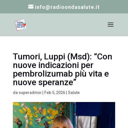
info@radioondasalute.it
Tumori, Luppi (Msd): “Con
nuove indicazioni per
pembrolizumab più vita e
nuove speranze”
da
superadmin
|
Feb 5, 2026
|
Salute