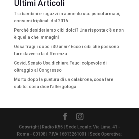
Ultimi Articoli
Tra bambini e ragazzi in aumento uso psicofarmaci,
consumi triplicati dal 2016
Perché desideriamo cibi dolci? Una risposta c’è e non
è quella che immagini
Ossa fragili dopo i 30 anni? Ecco i cibi che possono
fare davvero la differenza
Covid, Senato Usa dichiara Fauci colpevole di
oltraggio al Congresso
Morto dopo la puntura di un calabrone, cosa fare
subito: cosa dice l’allergologa
Copyright | Radio K55 | Sede Legale: Via Lima, 41 -
Roma - 00198 | P.IVA 16813261001 | Sede Operativa: