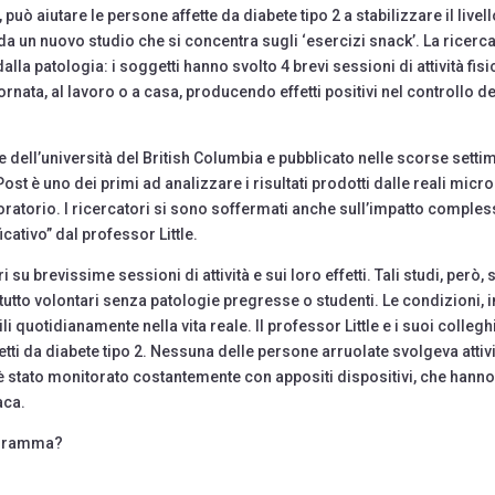
, può aiutare le persone affette da diabete tipo 2 a stabilizzare il livell
 da un nuovo studio che si concentra sugli ‘esercizi snack’. La ricerc
lla patologia: i soggetti hanno svolto 4 brevi sessioni di attività fisi
ornata, al lavoro o a casa, producendo effetti positivi nel controllo de
e dell’università del British Columbia e pubblicato nelle scorse sett
t è uno dei primi ad analizzare i risultati prodotti dalle reali micro
oratorio. I ricercatori si sono soffermati anche sull’impatto comples
ificativo” dal professor Little.
 su brevissime sessioni di attività e sui loro effetti. Tali studi, però, s
utto volontari senza patologie pregresse o studenti. Le condizioni, i
 quotidianamente nella vita reale. Il professor Little e i suoi collegh
etti da diabete tipo 2. Nessuna delle persone arruolate svolgeva attiv
ue è stato monitorato costantemente con appositi dispositivi, che hann
aca.
programma?