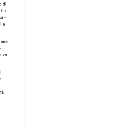
o di
a ha
ca –
lla
imane
-
sivo
i
n
i
ità
o