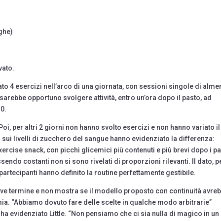
rghe)
vato.
to 4 esercizi nell’arco di una giornata, con sessioni singole di alm
sarebbe opportuno svolgere attività, entro un’ora dopo il pasto, ad
10.
 Poi, per altri 2 giorni non hanno svolto esercizi e non hanno variato il
i sui livelli di zucchero del sangue hanno evidenziato la differenza:
 exercise snack, con picchi glicemici più contenuti e più brevi dopo i pa
essendo costanti non si sono rivelati di proporzioni rilevanti. Il dato, p
 i partecipanti hanno definito la routine perfettamente gestibile.
reve termine e non mostra se il modello proposto con continuità avre
ia. “Abbiamo dovuto fare delle scelte in qualche modo arbitrarie”
 ha evidenziato Little. “Non pensiamo che ci sia nulla di magico in un