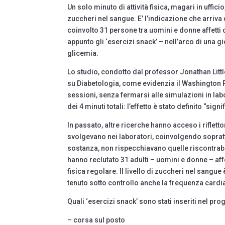
Un solo minuto di attività fisica, magari in ufficio
zuccheri nel sangue. E’ l’indicazione che arriva
coinvolto 31 persone tra uomini e donne affetti da
appunto gli ‘esercizi snack’ – nell’arco di una gi
glicemia.
Lo studio, condotto dal professor Jonathan Littl
su Diabetologia, come evidenzia il Washington Pos
sessioni, senza fermarsi alle simulazioni in lab
dei 4 minuti totali: l’effetto è stato definito “sign
In passato, altre ricerche hanno acceso i riflettori
svolgevano nei laboratori, coinvolgendo sopratt
sostanza, non rispecchiavano quelle riscontrabili
hanno reclutato 31 adulti – uomini e donne – aff
fisica regolare. Il livello di zuccheri nel sang
tenuto sotto controllo anche la frequenza cardi
Quali ‘esercizi snack’ sono stati inseriti nel 
– corsa sul posto