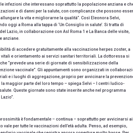
elle infezioni che interessano soprattutto la popolazione anziana e ch
zzazioni e di danni per la salute, con complicanze che possono esse
allungare la vita e migliorarne la qualità”. Così Eleonora Selvi,
o oggi a Roma alla tappa di ‘Un Consiglio in salute’. Si tratta di
el Lazio, in collaborazione con Asl Roma 1 e La Banca delle visite,
ne anziane.
sibilità di accedere gratuitamente alla vaccinazione herpes zoster, a
tali e orientamento ai servizi sanitari territoriali. La dottoressa si
 che “prevede una serie di giornate di sensibilizzazione della
enzione vaccinale”. Gli appuntamenti sono organizzati in collaboraz
riali e i luoghi di aggregazione, proprio per avvicinare la prevenzion
 la maggior parte del loro tempo – spiega Selvi – I centri ludico-
di salute. Queste giornate sono state inserite anche nel programma
 Lazio”.
rossimità è fondamentale – continua – soprattutto per avvicinarsi ai
esto vale per tutte le vaccinazioni dell’età adulta. Penso, ad esempio,
calendario vaccinale che registra ancora coperture molto basse. Per