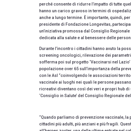
perché consente di ridurre l’impatto di tutte qu
hanno un carico gravoso in termini di ospedali
anche a lungo termine. È importante, quindi, per 
presidente di Fondazione Longevitas, partecipand
un’iniziativa promossa dal Consiglio Regionale d
dedicata alla salute e al benessere delle perso
Durante l’incontro i cittadini hanno avuto la pos
screening oncologici, rilevazione dei parametri vi
sofferma poi sul progetto ‘Vaccinarsi nel Lazio’
popolazione over 65 sull’importanza della prev
con le Asl “coinvolgendo le associazioni territo
vaccinale ai luoghi nei quali le persone passano
ricreativi diventano così dei veri e propri hub 
‘Consiglio in Salute’ del Consiglio Regionale del
“Quando parliamo di prevenzione vaccinale, la p
cittadini più adulti, più anziani e più fragili. Qu
all’herpes zoster, una delle ultime entrate nel 