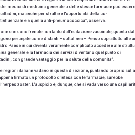
di dei medici di medicina generale o delle stesse farmacie può esser
ittadini, ma anche per sfruttare l’opportunità della co-
tinfluenzale e a quella anti-pneumococcica”, osserva.
one che sono frenate non tanto dall’esitazione vaccinale, quanto dal
ngono percepite come distanti – sottolinea – Penso soprattutto alle a
ostro Paese in cui diventa veramente complicato accedere alle strutt
cina generale e la farmacia dei servizi diventano quel punto di
ttadini, con grande vantaggio per la salute della comunità”.
 le regioni italiane vadano in questa direzione, puntando proprio sull
appena firmato un protocollo d’intesa con le farmacie, sarebbe
’herpes zoster. L’auspicio è, dunque, che si vada verso una capillari