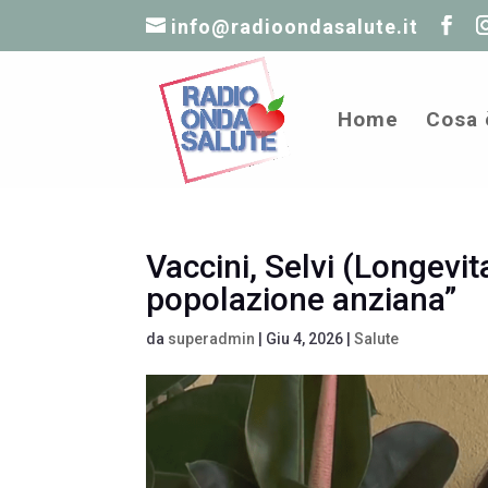
info@radioondasalute.it
Home
Cosa 
Vaccini, Selvi (Longevi
popolazione anziana”
da
superadmin
|
Giu 4, 2026
|
Salute