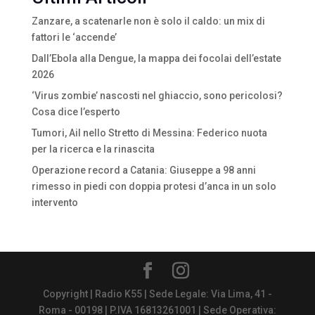
Zanzare, a scatenarle non è solo il caldo: un mix di
fattori le ‘accende’
Dall’Ebola alla Dengue, la mappa dei focolai dell’estate
2026
‘Virus zombie’ nascosti nel ghiaccio, sono pericolosi?
Cosa dice l’esperto
Tumori, Ail nello Stretto di Messina: Federico nuota
per la ricerca e la rinascita
Operazione record a Catania: Giuseppe a 98 anni
rimesso in piedi con doppia protesi d’anca in un solo
intervento
Copyright | Radio K55 | Sede Legale: Via Lima, 41 -
Roma - 00198 | P.IVA 16813261001 | Sede Operativa: