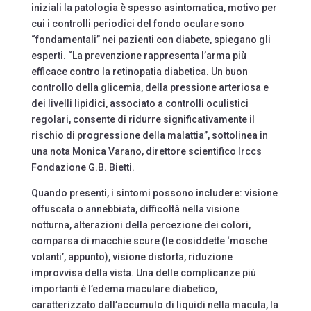
iniziali la patologia è spesso asintomatica, motivo per
cui i controlli periodici del fondo oculare sono
“fondamentali” nei pazienti con diabete, spiegano gli
esperti. “La prevenzione rappresenta l’arma più
efficace contro la retinopatia diabetica. Un buon
controllo della glicemia, della pressione arteriosa e
dei livelli lipidici, associato a controlli oculistici
regolari, consente di ridurre significativamente il
rischio di progressione della malattia”, sottolinea in
una nota Monica Varano, direttore scientifico Irccs
Fondazione G.B. Bietti.
Quando presenti, i sintomi possono includere: visione
offuscata o annebbiata, difficoltà nella visione
notturna, alterazioni della percezione dei colori,
comparsa di macchie scure (le cosiddette ‘mosche
volanti’, appunto), visione distorta, riduzione
improvvisa della vista. Una delle complicanze più
importanti è l’edema maculare diabetico,
caratterizzato dall’accumulo di liquidi nella macula, la