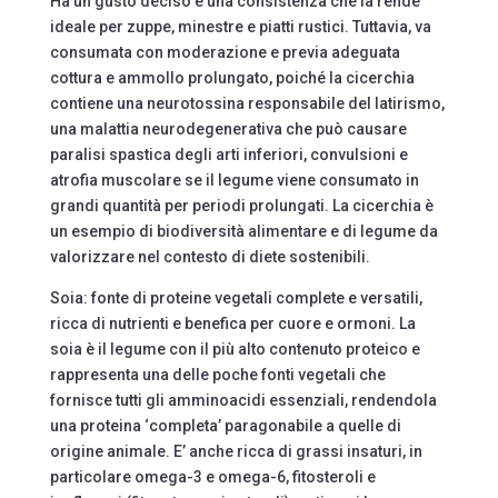
Ha un gusto deciso e una consistenza che la rende
ideale per zuppe, minestre e piatti rustici. Tuttavia, va
consumata con moderazione e previa adeguata
cottura e ammollo prolungato, poiché la cicerchia
contiene una neurotossina responsabile del latirismo,
una malattia neurodegenerativa che può causare
paralisi spastica degli arti inferiori, convulsioni e
atrofia muscolare se il legume viene consumato in
grandi quantità per periodi prolungati. La cicerchia è
un esempio di biodiversità alimentare e di legume da
valorizzare nel contesto di diete sostenibili.
Soia: fonte di proteine vegetali complete e versatili,
ricca di nutrienti e benefica per cuore e ormoni. La
soia è il legume con il più alto contenuto proteico e
rappresenta una delle poche fonti vegetali che
fornisce tutti gli amminoacidi essenziali, rendendola
una proteina ‘completa’ paragonabile a quelle di
origine animale. E’ anche ricca di grassi insaturi, in
particolare omega-3 e omega-6, fitosteroli e