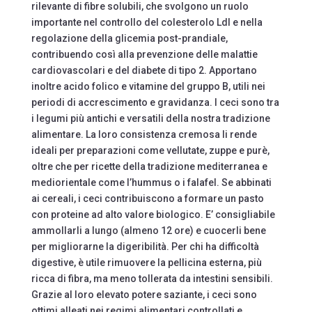
rilevante di fibre solubili, che svolgono un ruolo
importante nel controllo del colesterolo Ldl e nella
regolazione della glicemia post-prandiale,
contribuendo così alla prevenzione delle malattie
cardiovascolari e del diabete di tipo 2. Apportano
inoltre acido folico e vitamine del gruppo B, utili nei
periodi di accrescimento e gravidanza. I ceci sono tra
i legumi più antichi e versatili della nostra tradizione
alimentare. La loro consistenza cremosa li rende
ideali per preparazioni come vellutate, zuppe e purè,
oltre che per ricette della tradizione mediterranea e
mediorientale come l’hummus o i falafel. Se abbinati
ai cereali, i ceci contribuiscono a formare un pasto
con proteine ad alto valore biologico. E’ consigliabile
ammollarli a lungo (almeno 12 ore) e cuocerli bene
per migliorarne la digeribilità. Per chi ha difficoltà
digestive, è utile rimuovere la pellicina esterna, più
ricca di fibra, ma meno tollerata da intestini sensibili.
Grazie al loro elevato potere saziante, i ceci sono
ottimi alleati nei regimi alimentari controllati e