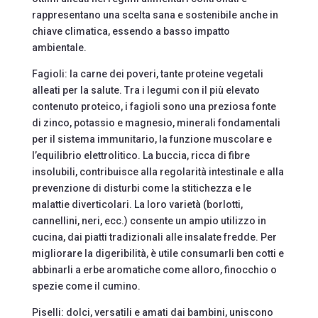
rappresentano una scelta sana e sostenibile anche in
chiave climatica, essendo a basso impatto
ambientale.
Fagioli: la carne dei poveri, tante proteine vegetali
alleati per la salute. Tra i legumi con il più elevato
contenuto proteico, i fagioli sono una preziosa fonte
di zinco, potassio e magnesio, minerali fondamentali
per il sistema immunitario, la funzione muscolare e
l’equilibrio elettrolitico. La buccia, ricca di fibre
insolubili, contribuisce alla regolarità intestinale e alla
prevenzione di disturbi come la stitichezza e le
malattie diverticolari. La loro varietà (borlotti,
cannellini, neri, ecc.) consente un ampio utilizzo in
cucina, dai piatti tradizionali alle insalate fredde. Per
migliorare la digeribilità, è utile consumarli ben cotti e
abbinarli a erbe aromatiche come alloro, finocchio o
spezie come il cumino.
Piselli: dolci, versatili e amati dai bambini, uniscono