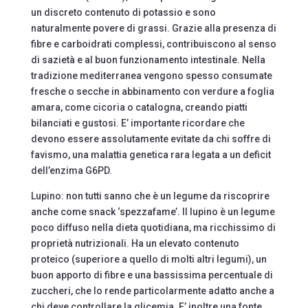
un discreto contenuto di potassio e sono
naturalmente povere di grassi. Grazie alla presenza di
fibre e carboidrati complessi, contribuiscono al senso
di sazietà e al buon funzionamento intestinale. Nella
tradizione mediterranea vengono spesso consumate
fresche o secche in abbinamento con verdure a foglia
amara, come cicoria o catalogna, creando piatti
bilanciati e gustosi. E’ importante ricordare che
devono essere assolutamente evitate da chi soffre di
favismo, una malattia genetica rara legata a un deficit
dell’enzima G6PD.
Lupino: non tutti sanno che è un legume da riscoprire
anche come snack ‘spezzafame’. Il lupino è un legume
poco diffuso nella dieta quotidiana, ma ricchissimo di
proprietà nutrizionali. Ha un elevato contenuto
proteico (superiore a quello di molti altri legumi), un
buon apporto di fibre e una bassissima percentuale di
zuccheri, che lo rende particolarmente adatto anche a
chi deve controllare la glicemia. E’ inoltre una fonte