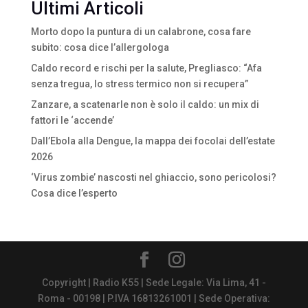
Ultimi Articoli
Morto dopo la puntura di un calabrone, cosa fare
subito: cosa dice l’allergologa
Caldo record e rischi per la salute, Pregliasco: “Afa
senza tregua, lo stress termico non si recupera”
Zanzare, a scatenarle non è solo il caldo: un mix di
fattori le ‘accende’
Dall’Ebola alla Dengue, la mappa dei focolai dell’estate
2026
‘Virus zombie’ nascosti nel ghiaccio, sono pericolosi?
Cosa dice l’esperto
Copyright | Radio K55 | Sede Legale: Via Lima, 41 -
Roma - 00198 | P.IVA 16813261001 | Sede Operativa: