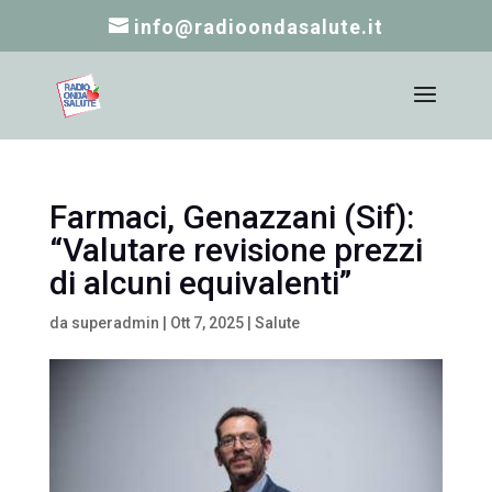
info@radioondasalute.it
Farmaci, Genazzani (Sif):
“Valutare revisione prezzi
di alcuni equivalenti”
da
superadmin
|
Ott 7, 2025
|
Salute