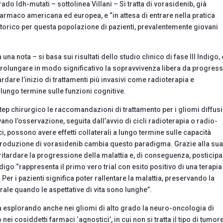
do Idh-mutati – sottolinea Villani – Si tratta di vorasidenib, già
farmaco americana ed europea, e “in attesa di entrare nella pratica
o storico per questa popolazione di pazienti, prevalentemente giovani
a nota – si basa sui risultati dello studio clinico di fase III Indigo,
prolungare in modo significativo la sopravvivenza libera da progres
tardare l’inizio di trattamenti più invasivi come radioterapia e
 a lungo termine sulle funzioni cognitive.
step chirurgico le raccomandazioni di trattamento per i gliomi diffusi
o l’osservazione, seguita dall’avvio di cicli radioterapia o radio-
i, possono avere effetti collaterali a lungo termine sulle capacità
ntroduzione di vorasidenib cambia questo paradigma. Grazie alla su
 ritardare la progressione della malattia e, di conseguenza, posticipa
ndigo “rappresenta il primo vero trial con esito positivo di una terapia
Per i pazienti significa poter rallentare la malattia, preservando la
entrale quando le aspettative di vita sono lunghe”.
ta esplorando anche nei gliomi di alto grado la neuro-oncologia di
ei cosiddetti farmaci ‘agnostici’, in cui non si tratta il tipo di tumor