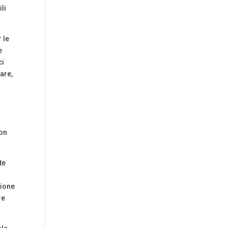
li
 le
e
ci
are,
con
te
zione
re