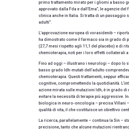
primo trattamento mirato per i gliomi a basso gra
approvato dalla Fda e dall’Ema”, le agenzie del 
clinica anche in Italia. Si tratta di un passaggi
adulti”.
L’approvazione europea di vorasidenib – riporta un
ha dimostrato come il farmaco sia in grado di 
(27,7 mesi rispetto agli 11,1 del placebo) e di ri
chemioterapia, noti per i loro effetti collaterali
Fino ad oggi – illustrano i neurologi – dopo lo 
basso grado Idh-mutati dell’adulto comprendevan
chemioterapia. Questi trattamenti, seppur efficac
cognitive, compromettendo la quotidianità. L’i
azione mirata sulle mutazioni Idh, è in grado di
evitare la necessità di terapie più aggressive. I
biologica in neuro-oncologia – precisa Villani – 
qualità di vita, il che costituisce un obiettivo c
La ricerca, parallelamente – continua la Sin – s
precisione, tanto che alcune mutazioni rientrano n