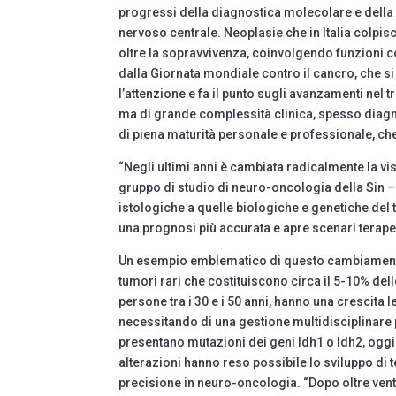
progressi della diagnostica molecolare e della 
nervoso centrale. Neoplasie che in Italia colpi
oltre la sopravvivenza, coinvolgendo funzioni cog
dalla Giornata mondiale contro il cancro, che si 
l’attenzione e fa il punto sugli avanzamenti nel
ma di grande complessità clinica, spesso diagno
di piena maturità personale e professionale, ch
“Negli ultimi anni è cambiata radicalmente la vi
gruppo di studio di neuro-oncologia della Sin – 
istologiche a quelle biologiche e genetiche de
una prognosi più accurata e apre scenari terap
Un esempio emblematico di questo cambiamento –
tumori rari che costituiscono circa il 5-10% de
persone tra i 30 e i 50 anni, hanno una crescita l
necessitando di una gestione multidisciplinare p
presentano mutazioni dei geni Idh1 o Idh2, oggi
alterazioni hanno reso possibile lo sviluppo di
precisione in neuro-oncologia. “Dopo oltre ven