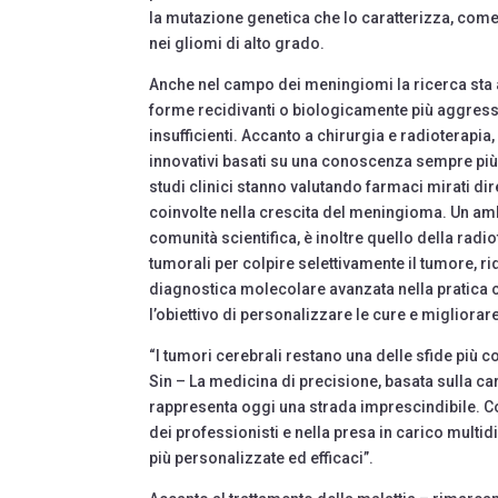
la mutazione genetica che lo caratterizza, come n
nei gliomi di alto grado.
Anche nel campo dei meningiomi la ricerca sta a
forme recidivanti o biologicamente più aggressiv
insufficienti. Accanto a chirurgia e radioterapi
innovativi basati su una conoscenza sempre più 
studi clinici stanno valutando farmaci mirati dir
coinvolte nella crescita del meningioma. Un amb
comunità scientifica, è inoltre quello della radio
tumorali per colpire selettivamente il tumore, ri
diagnostica molecolare avanzata nella pratica cl
l’obiettivo di personalizzare le cure e migliorar
“I tumori cerebrali restano una delle sfide pi
Sin – La medicina di precisione, basata sulla ca
rappresenta oggi una strada imprescindibile. C
dei professionisti e nella presa in carico multid
più personalizzate ed efficaci”.