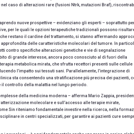
el caso di alterazioni rare (fusioni Ntrk, mutazioni Braf), riscontrabi
prendo nuove prospettive – evidenziano gli esperti – soprattutto per
e, per le quali le opzioni terapeutiche tradizionali possono risultar
a, che restano il cardine del trattamento, si stanno affermando approc
approfondita delle caratteristiche molecolari del tumore. In particol
etti contro specifiche alterazioni genetiche e vie di segnalazione
ito di grande interesse, ancora poco conosciuto al di fuori della
terapia metabolica mirata, che sfrutta recettori presenti sulle cellule
ducendo l’impatto sui tessuti sani. Parallelamente, l’integrazione di
inica sta consentendo una stratificazione più precisa dei pazienti, 
e il controllo della malattia nel lungo periodo.
ù complesse della medicina moderna – afferma Mario Zappia, presiden
ratterizzazione molecolare e sull’accesso alle terapie mirate,
ome Sin riteniamo fondamentale investire nella ricerca, nella forma
isciplinare in centri specializzati, per garantire ai pazienti cure semp