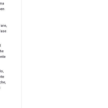
ema
ben
rare,
fase
l
che
ente
do,
nte
che,
i