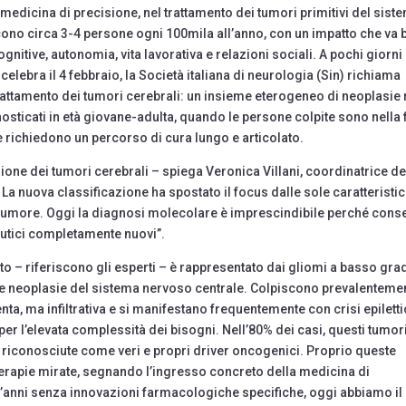
medicina di precisione, nel trattamento dei tumori primitivi del sist
scono circa 3-4 persone ogni 100mila all’anno, con un impatto che va 
nitive, autonomia, vita lavorativa e relazioni sociali. A pochi giorni
celebra il 4 febbraio, la Società italiana di neurologia (Sin) richiama
 trattamento dei tumori cerebrali: un insieme eterogeneo di neoplasie 
sticati in età giovane-adulta, quando le persone colpite sono nella 
e richiedono un percorso di cura lungo e articolato.
sione dei tumori cerebrali – spiega Veronica Villani, coordinatrice de
La nuova classificazione ha spostato il focus dalle sole caratteristi
l tumore. Oggi la diagnosi molecolare è imprescindibile perché cons
eutici completamente nuovi”.
 riferiscono gli esperti – è rappresentato dai gliomi a basso gra
lle neoplasie del sistema nervoso centrale. Colpiscono prevalenteme
enta, ma infiltrativa e si manifestano frequentemente con crisi epiletti
er l’elevata complessità dei bisogni. Nell’80% dei casi, questi tumor
 riconosciute come veri e propri driver oncogenici. Proprio queste
 terapie mirate, segnando l’ingresso concreto della medicina di
t’anni senza innovazioni farmacologiche specifiche, oggi abbiamo il