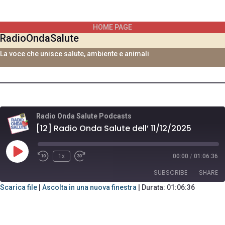
Vai
al
HOME PAGE
contenuto
RadioOndaSalute
La voce che unisce salute, ambiente e animali
Radio Onda Salute Podcasts
[12] Radio Onda Salute dell’ 11/12/2025
Play
1x
00:00
/
01:06:36
Rewind
Fast
Episode
10
Forward
SUBSCRIBE
SHARE
Seconds
30
seconds
Scarica file
|
Ascolta in una nuova finestra
|
Durata: 01:06:36
SHARE
RSS FEED
LINK