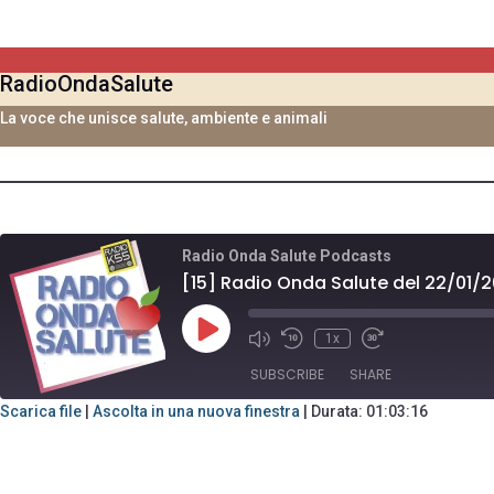
Vai
al
contenuto
RadioOndaSalute
La voce che unisce salute, ambiente e animali
Radio Onda Salute Podcasts
[15] Radio Onda Salute del 22/01/
Play
1x
Mute/Unmute
Rewind
Fast
Episode
Episode
10
Forward
SUBSCRIBE
SHARE
Seconds
30
seconds
Scarica file
|
Ascolta in una nuova finestra
|
Durata: 01:03:16
SHARE
RSS FEED
LINK