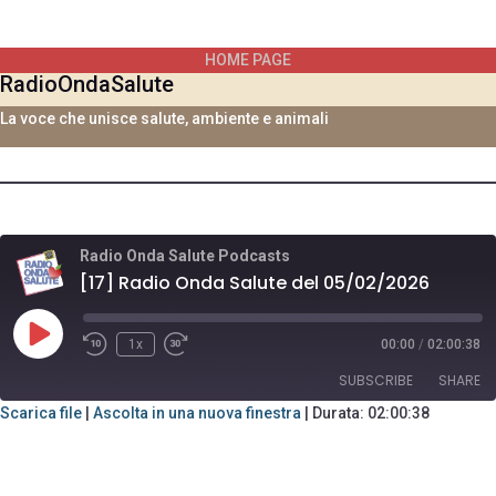
Vai
al
HOME PAGE
contenuto
RadioOndaSalute
La voce che unisce salute, ambiente e animali
Radio Onda Salute Podcasts
[17] Radio Onda Salute del 05/02/2026
Play
1x
00:00
/
02:00:38
Rewind
Fast
Episode
10
Forward
SUBSCRIBE
SHARE
Seconds
30
seconds
Scarica file
|
Ascolta in una nuova finestra
|
Durata: 02:00:38
SHARE
RSS FEED
LINK