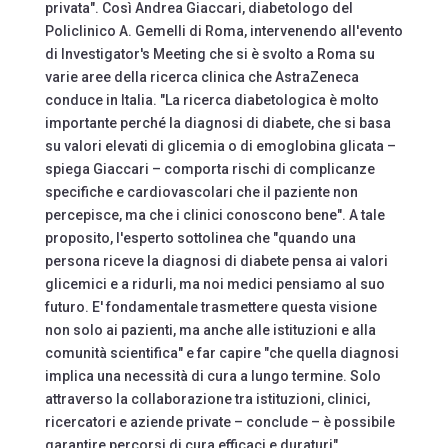
privata". Così Andrea Giaccari, diabetologo del
Policlinico A. Gemelli di Roma, intervenendo all'evento
di Investigator's Meeting che si è svolto a Roma su
varie aree della ricerca clinica che AstraZeneca
conduce in Italia. "La ricerca diabetologica è molto
importante perché la diagnosi di diabete, che si basa
su valori elevati di glicemia o di emoglobina glicata –
spiega Giaccari – comporta rischi di complicanze
specifiche e cardiovascolari che il paziente non
percepisce, ma che i clinici conoscono bene". A tale
proposito, l'esperto sottolinea che "quando una
persona riceve la diagnosi di diabete pensa ai valori
glicemici e a ridurli, ma noi medici pensiamo al suo
futuro. E' fondamentale trasmettere questa visione
non solo ai pazienti, ma anche alle istituzioni e alla
comunità scientifica" e far capire "che quella diagnosi
implica una necessità di cura a lungo termine. Solo
attraverso la collaborazione tra istituzioni, clinici,
ricercatori e aziende private – conclude – è possibile
garantire percorsi di cura efficaci e duraturi".