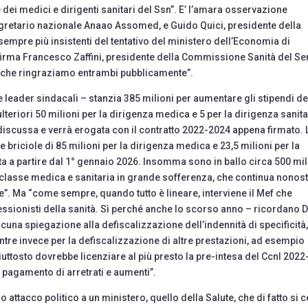
lle dei medici e dirigenti sanitari del Ssn”. E’ l’amara osservazione
egretario nazionale Anaao Assomed, e Guido Quici, presidente della
empre più insistenti del tentativo del ministero dell’Economia di
firma Francesco Zaffini, presidente della Commissione Sanità del Se
e, che ringraziamo entrambi pubblicamente”.
e leader sindacali – stanzia 385 milioni per aumentare gli stipendi de
eriori 50 milioni per la dirigenza medica e 5 per la dirigenza sanita
 discussa e verrà erogata con il contratto 2022-2024 appena firmato. 
e briciole di 85 milioni per la dirigenza medica e 23,5 milioni per la
a a partire dal 1° gennaio 2026. Insomma sono in ballo circa 500 mil
a classe medica e sanitaria in grande sofferenza, che continua nonos
che”. Ma “come sempre, quando tutto è lineare, interviene il Mef che
fessionisti della sanità. Sì perché anche lo scorso anno – ricordano D
lcuna spiegazione alla defiscalizzazione dell’indennità di specificità
entre invece per la defiscalizzazione di altre prestazioni, ad esempio
piuttosto dovrebbe licenziare al più presto la pre-intesa del Ccnl 2022
il pagamento di arretrati e aumenti”.
ttacco politico a un ministero, quello della Salute, che di fatto si 