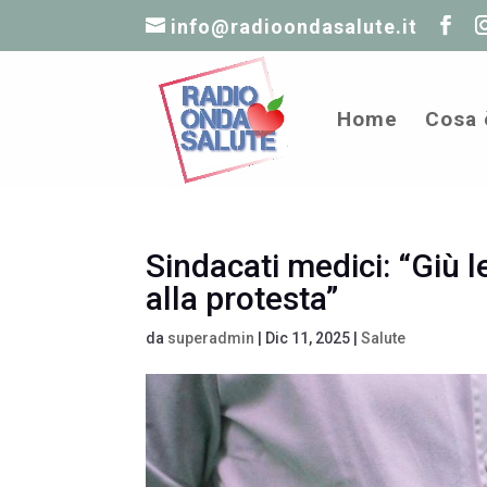
info@radioondasalute.it
Home
Cosa 
Sindacati medici: “Giù l
alla protesta”
da
superadmin
|
Dic 11, 2025
|
Salute