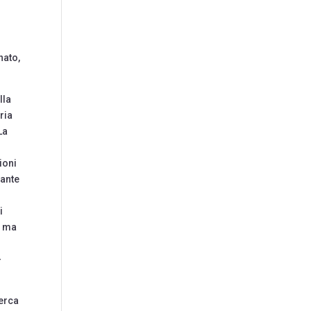
nato,
lla
ria
La
ioni
tante
i
, ma
-
cerca