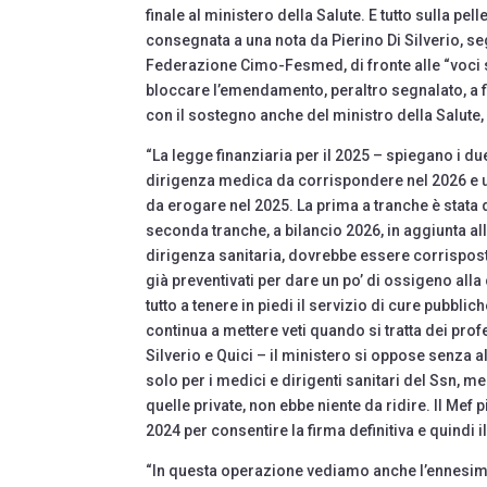
finale al ministero della Salute. E tutto sulla pe
consegnata a una nota da Pierino Di Silverio, s
Federazione Cimo-Fesmed, di fronte alle “voci s
bloccare l’emendamento, peraltro segnalato, a 
con il sostegno anche del ministro della Salut
“La legge finanziaria per il 2025 – spiegano i du
dirigenza medica da corrispondere nel 2026 e ult
da erogare nel 2025. La prima a tranche è stata
seconda tranche, a bilancio 2026, in aggiunta all
dirigenza sanitaria, dovrebbe essere corrispost
già preventivati per dare un po’ di ossigeno all
tutto a tenere in piedi il servizio di cure pubbli
continua a mettere veti quando si tratta dei pro
Silverio e Quici – il ministero si oppose senza a
solo per i medici e dirigenti sanitari del Ssn, m
quelle private, non ebbe niente da ridire. Il Mef 
2024 per consentire la firma definitiva e quindi 
“In questa operazione vediamo anche l’ennesimo a