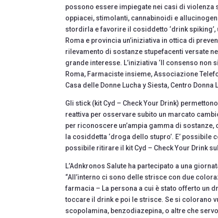
possono essere impiegate nei casi di violenza s
oppiacei, stimolanti, cannabinoidi e allucinogeni
stordirla e favorire il cosiddetto ‘drink spiking
Roma e provincia un’iniziativa in ottica di preven
rilevamento di sostanze stupefacenti versate nel
grande interesse. L’iniziativa ‘Il consenso non s
Roma, Farmaciste insieme, Associazione Telef
Casa delle Donne Lucha y Siesta, Centro Donna 
Gli stick (kit Cyd – Check Your Drink) permetton
reattiva per osservare subito un marcato cambio 
per riconoscere un’ampia gamma di sostanze, c
la cosiddetta ‘droga dello stupro’. E’ possibile 
possibile ritirare il kit Cyd – Check Your Drink 
L’Adnkronos Salute ha partecipato a una giornat
“All’interno ci sono delle strisce con due colora
farmacia – La persona a cui è stato offerto un d
toccare il drink e poi le strisce. Se si colorano
scopolamina, benzodiazepina, o altre che servon