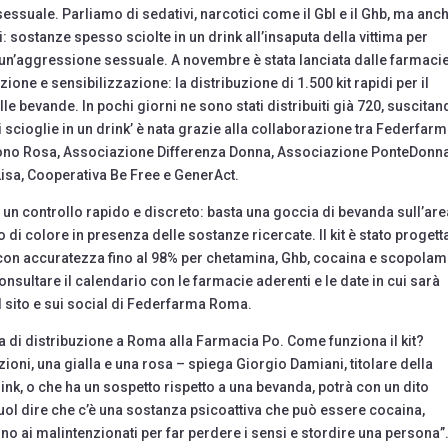
essuale. Parliamo di sedativi, narcotici come il Gbl e il Ghb, ma anc
: sostanze spesso sciolte in un drink all’insaputa della vittima per
’, un’aggressione sessuale. A novembre è stata lanciata dalle farmacie
zione e sensibilizzazione: la distribuzione di 1.500 kit rapidi per il
le bevande. In pochi giorni ne sono stati distribuiti già 720, suscita
i scioglie in un drink’ è nata grazie alla collaborazione tra Federfar
ono Rosa, Associazione Differenza Donna, Associazione PonteDonna
Lisa, Cooperativa Be Free e GenerAct.
o un controllo rapido e discreto: basta una goccia di bevanda sull’are
di colore in presenza delle sostanze ricercate. Il kit è stato progett
on accuratezza fino al 98% per chetamina, Ghb, cocaina e scopolam
consultare il calendario con le farmacie aderenti e le date in cui sarà
sul sito e sui social di Federfarma Roma.
a di distribuzione a Roma alla Farmacia Po. Come funziona il kit?
zioni, una gialla e una rosa – spiega Giorgio Damiani, titolare della
rink, o che ha un sospetto rispetto a una bevanda, potrà con un dito
 vuol dire che c’è una sostanza psicoattiva che può essere cocaina,
o ai malintenzionati per far perdere i sensi e stordire una persona”